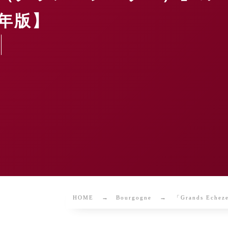
4年版】
HOME
Bourgogne
「Grands Ec