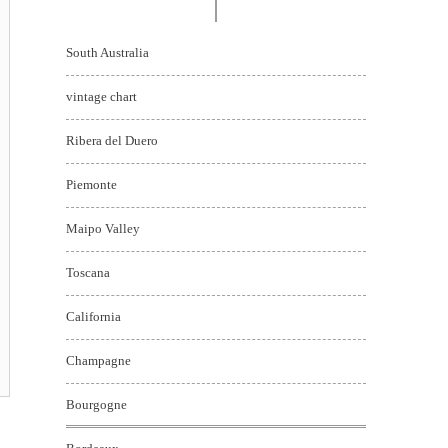
South Australia
vintage chart
Ribera del Duero
Piemonte
Maipo Valley
Toscana
California
Champagne
Bourgogne