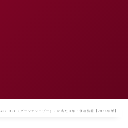
hezeaux DRC（グランエシェゾー）」の当たり年・価格情報【2024年版】