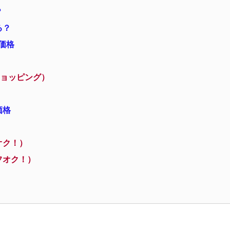
？
る？
売価格
ショッピング）
価格
オク！）
フオク！）