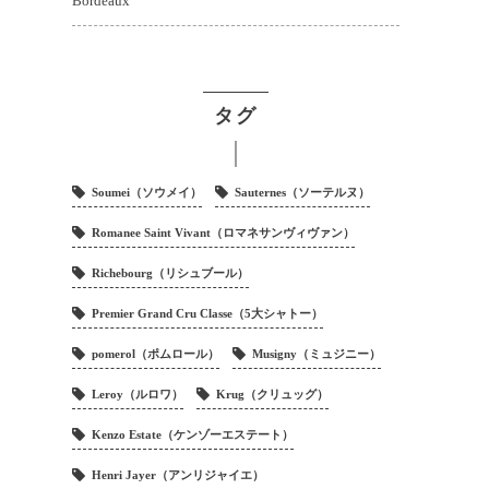
Bordeaux
タグ
Soumei（ソウメイ）
Sauternes（ソーテルヌ）
Romanee Saint Vivant（ロマネサンヴィヴァン）
Richebourg（リシュブール）
Premier Grand Cru Classe（5大シャトー）
pomerol（ポムロール）
Musigny（ミュジニー）
Leroy（ルロワ）
Krug（クリュッグ）
Kenzo Estate（ケンゾーエステート）
Henri Jayer（アンリジャイエ）