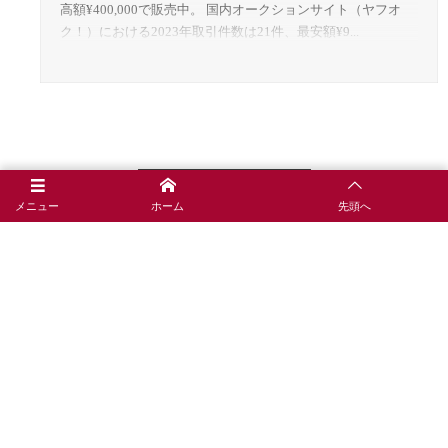
高額¥400,000で販売中。 国内オークションサイト（ヤフオ
ク！）における2023年取引件数は21件、最安額¥9...
Show Older Posts
メニュー
ホーム
先頭へ
お問い合わせ
プライバシーポリシー