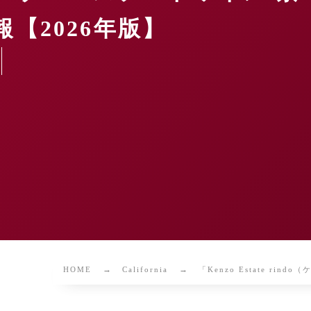
【2026年版】
HOME
California
「Kenzo Estate r