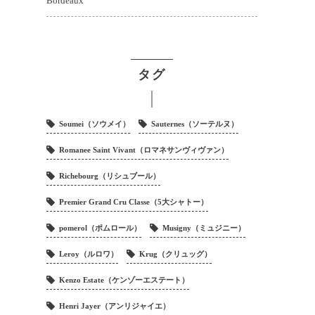
Bordeaux
タグ
Soumei（ソウメイ）
Sauternes（ソーテルヌ）
Romanee Saint Vivant（ロマネサンヴィヴァン）
Richebourg（リシュブール）
Premier Grand Cru Classe（5大シャトー）
pomerol（ポムロール）
Musigny（ミュジニー）
Leroy（ルロワ）
Krug（クリュッグ）
Kenzo Estate（ケンゾーエステート）
Henri Jayer（アンリジャイエ）