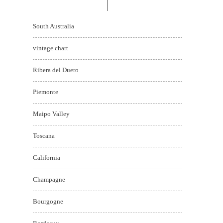
South Australia
vintage chart
Ribera del Duero
Piemonte
Maipo Valley
Toscana
California
Champagne
Bourgogne