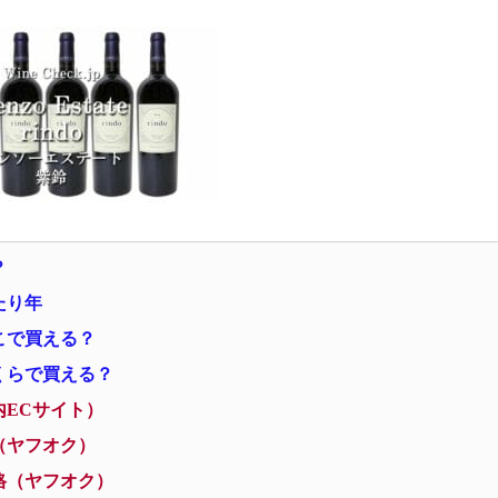
？
たり年
どこで買える？
いくらで買える？
内ECサイト）
移（ヤフオク）
価格（ヤフオク）