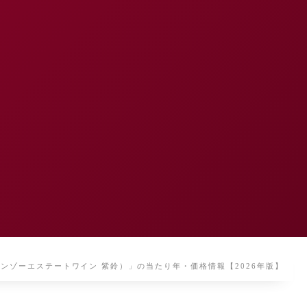
indo（ケンゾーエステートワイン 紫鈴）」の当たり年・価格情報【2026年版】