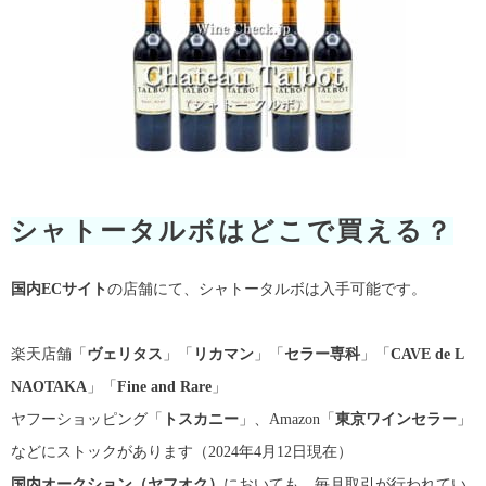
シャトータルボはどこで買える？
国内ECサイト
の店舗にて、シャトータルボは入手可能です。
楽天店舗「
ヴェリタス
」「
リカマン
」「
セラー専科
」「
CAVE de L
NAOTAKA
」「
Fine and Rare
」
ヤフーショッピング「
トスカニー
」、Amazon「
東京ワインセラー
」
などにストックがあります（2024年4月12日現在）
国内オークション（ヤフオク）
においても、毎月取引が行われてい