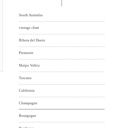
South Australia
vintage chart
Ribera del Duero
Piemonte
Maipo Valley
Toscana
California
Champagne
Bourgogne