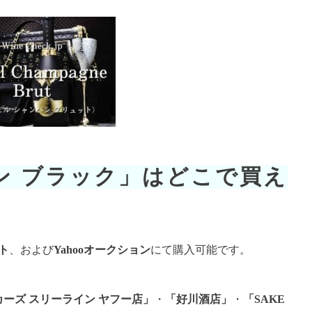
ン ブラック」はどこで買え
ト
、および
Yahooオークション
にて購入可能です。
カーズ スリーライン ヤフー店」
・
「好川酒店」
・
「SAKE