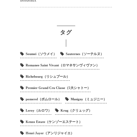
Bordeaux
タグ
Soumei（ソウメイ）
Sauternes（ソーテルヌ）
Romanee Saint Vivant（ロマネサンヴィヴァン）
Richebourg（リシュブール）
Premier Grand Cru Classe（5大シャトー）
pomerol（ポムロール）
Musigny（ミュジニー）
Leroy（ルロワ）
Krug（クリュッグ）
Kenzo Estate（ケンゾーエステート）
Henri Jayer（アンリジャイエ）