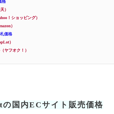
売価格
楽天）
hoo！ショッピング）
azon）
ン落札価格
Lot）
移（ヤフオク！）
 Brutの国内ECサイト販売価格